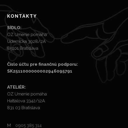
KONTAKTY
SÍDLO:
OZ Umenie pomáha
Údernícka 3928/2A
85101 Bratislava
Číslo účtu pre finančnú podporu:
SK2511000000002946095791
ATELIÉR:
OZ Umenie pomáha
Hattalova 3342/12A
831 03 Bratislava
M
0905 385 314