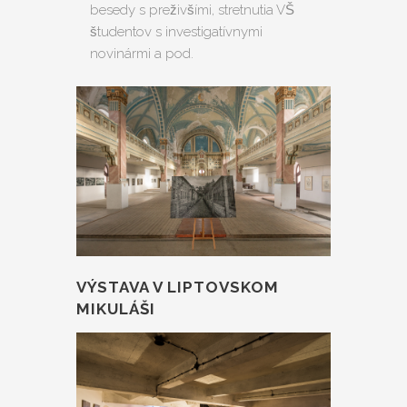
besedy s preživšími, stretnutia VŠ
študentov s investigatívnymi
novinármi a pod.
VÝSTAVA V LIPTOVSKOM
MIKULÁŠI