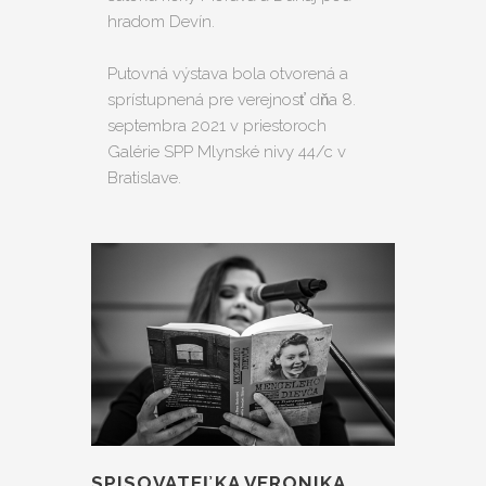
hradom Devín.
Putovná výstava bola otvorená a
sprístupnená pre verejnosť dňa 8.
septembra 2021 v priestoroch
Galérie SPP Mlynské nivy 44/c v
Bratislave.
SPISOVATEĽKA VERONIKA