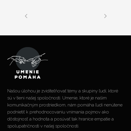
Našou úlohou je zviditeľňovať témy a skupiny ľudí, ktoré
sú v tieni našej spoločnosti. Umenie, ktoré je našim
komunikačným prostriedkom, nám pomáha ľudí nenútene
podnietiť k prehodnocovaniu vnímania pojmov ako
dôstojnosť a hodnota a posúvať tak hranice empatie a
spolupatričnosti v našej spoločnosti.