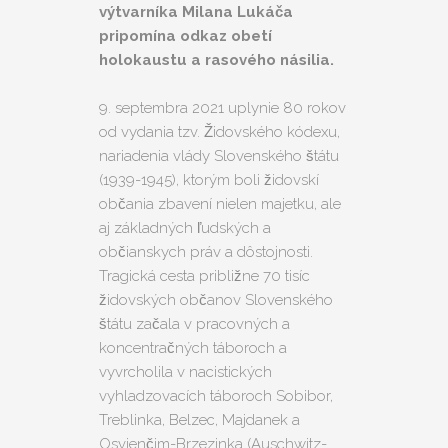
výtvarníka Milana Lukáča
pripomína odkaz obetí
holokaustu a rasového násilia.
9. septembra 2021 uplynie 80 rokov
od vydania tzv. Židovského kódexu,
nariadenia vlády Slovenského štátu
(1939-1945), ktorým boli židovskí
občania zbavení nielen majetku, ale
aj základných ľudských a
občianskych práv a dôstojnosti.
Tragická cesta približne 70 tisíc
židovských občanov Slovenského
štátu začala v pracovných a
koncentračných táboroch a
vyvrcholila v nacistických
vyhladzovacích táboroch Sobibor,
Treblinka, Belzec, Majdanek a
Osvienčim-Brzezinka (Auschwitz-