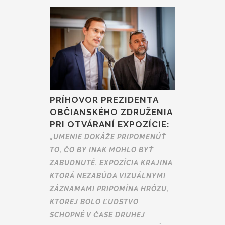
PRÍHOVOR PREZIDENTA
OBČIANSKÉHO ZDRUŽENIA
PRI OTVÁRANÍ EXPOZÍCIE:
„UMENIE DOKÁŽE PRIPOMENÚŤ
TO, ČO BY INAK MOHLO BYŤ
ZABUDNUTÉ. EXPOZÍCIA KRAJINA
KTORÁ NEZABÚDA VIZUÁLNYMI
ZÁZNAMAMI PRIPOMÍNA HRÔZU,
KTOREJ BOLO ĽUDSTVO
SCHOPNÉ V ČASE DRUHEJ