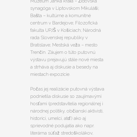
Múzeum Janka kráľa – Židovská
synagóga v Liptovskom Mikuláši;
Bašta – kultúrne a komunitné
centrum v Bardejove; Filozofická
fakulta UPJŠ v Košiciach; Národná
rada Slovenskej republiky v
Bratislave; Mestská veža – mesto
Trenčín. Záujem o túto putovnú
výstavu prejavujú stále nové miesta
a strháva aj diskusie a besedy na
miestach expozície.
Počas jej realizácie putovná výstava
podnietila diskusie so zaujímavými
hosťami (predstavitelia regionálnej i
národnej politiky, občianski aktivisti,
historici, umelci, atď.) ako aj
sprievodné podujatia ako napr.
literárna súťaž stredoškolákov,