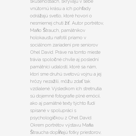
skúsenostiach, skrývajú v sebe
vnútornú krásu a ich pohľady
odrážajú svetlo, ktoré hovorí o
nesmiernej chuti žiť. Autor portrétov,
Maňo Štrauch, pamätníkov
holokaustu nafotil priamo v
sociálnom zariadení pre seniorov
Ohel David. Práve na tomto mieste
trávia spoločné chvíle aj poslední
pamätníci udalostí, ktoré sa nám,
ktorí sme druhú svetovú vojnu a jej
hrôzy nezažili, môžu zdať tak
vzdialené. Výsledkom ich stretnutia
sú dojemné fotografie plné emócií,
ako aj pamätné texty týchto ľudí
spísané v spolupráci s
psychologičkou z Ohel David.
Okrem portrétov výstavu Maňa
Štraucha dopĺňajú fotky priestorov,