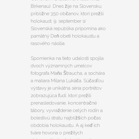
Birkenau). Dnes žije na Slovensku
približne 350 občanov, ktorí prežili
holokaust. 9. september si
Slovenská republika pripomína ako
pamätný Deň obetí holokaustu a
rasového násilia.
Spomienka na tieto udalosti spojila
dvoch významných umelcov
fotografa Maňa Štraucha, a sochára
a maliara Milana Lukáča. Súčasťou
výstavy je unikátna séria portrétov
zobrazujúca ľudí, ktorí prežili
prenasledovanie, koncentračné
tábory, vyvraždenie celých rodín a
bolestivú stratu najbližších počas
obdobia holokaustu. A aj keď ich
tváre hovoria o prežitých