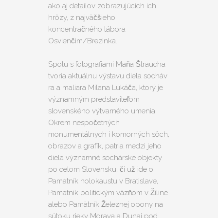
ako aj detailov zobrazujúcich ich
hrôzy, z najväčšieho
koncentračného tábora
Osvienčim/Brezinka.
Spolu s fotografiami Maňa Štraucha
tvoria aktuálnu výstavu diela socháv
ra a maliara Milana Lukáča, ktorý je
významným predstaviteľom
slovenského výtvarného umenia.
Okrem nespočetných
monumentálnych i komorných sôch,
obrazov a grafík, patria medzi jeho
diela významné sochárske objekty
po celom Slovensku, či už ide o
Pamätník holokaustu v Bratislave,
Pamätník politickým väzňom v Žiline
alebo Pamätník Železnej opony na
sútoku rieky Morava a Dunaj pod