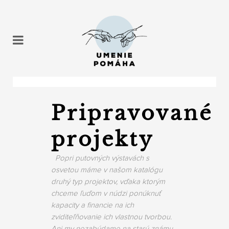
Pripravované
projekty
Popri putovných výstavách s
osvetou máme v našom katalógu
druhý typ projektov, vďaka ktorým
chceme ľuďom v núdzi ponúknuť
kapacity a financie na ich
zviditeľňovanie ich vlastnou tvorbou.
Ani my nezabúdame na starú známu