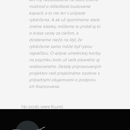
múdrosť o dôležitosti budovania
kapacít, a to nie len v prípade
rybárčenia. A ak už spomíname staré
známe klasiky, môžeme tu pridať aj tú
o kráse cesty za cieľom, a
dostaneme niečo na štýl, že
rybárčenie samo môže byť rybou
najväčšou. O vplyve umeleckej tvorby
na psychiku bolo už veľa písaného aj
realizovaného. Detaily pripravovaných
projektov radi prejednáme osobne s
prípadnými záujemcami o podporu
ich financovania.
No posts were found.